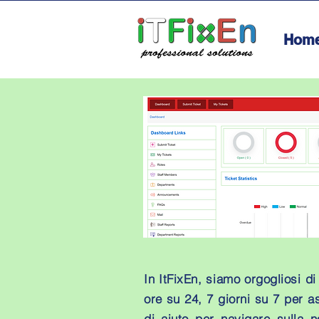
Hom
In ItFixEn, siamo orgogliosi di
ore su 24, 7 giorni su 7 per a
di aiuto per navigare sulla 