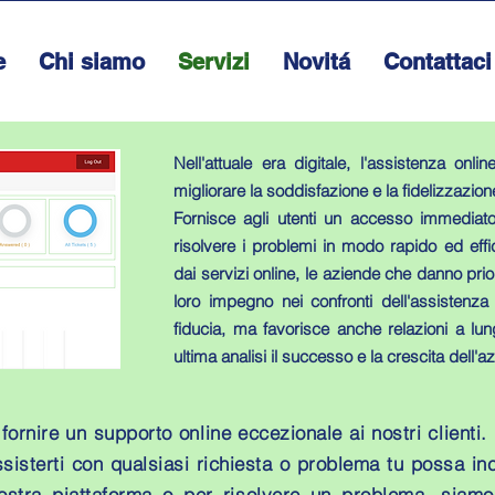
e
Chi siamo
Servizi
Novitá
Contattaci
Nell'attuale era digitale, l'assistenza on
migliorare la soddisfazione e la fidelizzazione
Fornisce agli utenti un accesso immediato
risolvere i problemi in modo rapido ed eff
dai servizi online, le aziende che danno prior
loro impegno nei confronti dell'assistenza
fiducia, ma favorisce anche relazioni a lun
ultima analisi il successo e la crescita dell'a
 fornire un supporto online eccezionale ai nostri clienti.
ssisterti con qualsiasi richiesta o problema tu possa i
nostra piattaforma o per risolvere un problema, siamo